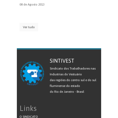
08 de Agosto 2013
Ver tudo
SINTIVEST
Sindicato dos Trabalhadores nas
Industrias do Vestuário
das regiões do centro sul e do sul
fluminense do estado
do Rio de Janeiro - Brasil
Links
O SINDICATO