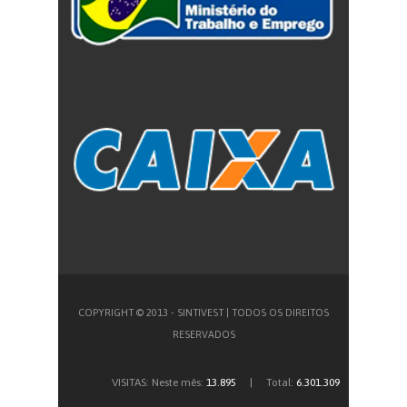
COPYRIGHT © 2013 - SINTIVEST | TODOS OS DIREITOS
RESERVADOS
VISITAS:
Neste mês:
13.895
| Total:
6.301.309